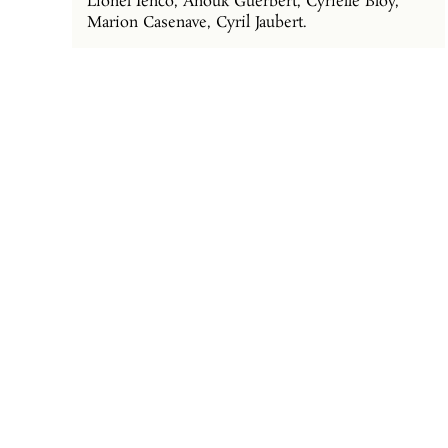
Lionel Ienco, Anouk Guerbert, Cyrielle Bloy,
Marion Casenave, Cyril Jaubert.
Conception et production des éléments de La
Piste du Grenome :
Opéra Pagaï : porteur de projet, direction
artistique, conception et construction,
interventions et sensibilisations
TER·TER - collectif d’architectes–paysagistes :
modélisation / plan / étude des œuvres d’usage.
INTERSECTION : Bureau d’études -
accompagnement études - conception.
SOCOTEC : Bureau de contrôle - assistance
technique à maîtrise d'ouvrage.
Entreprise Giral et Entreprise Legrand -
charpentiers-bâtisseurs : construction des affûts