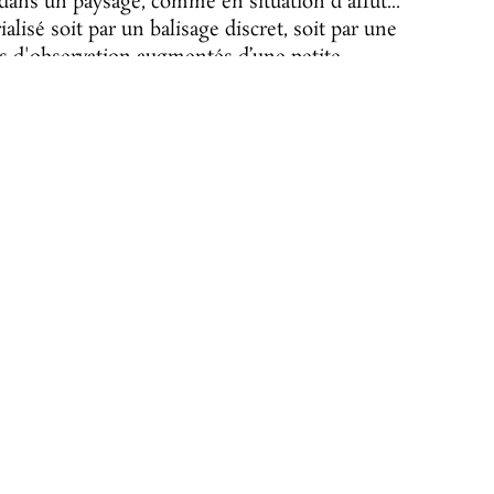
 dans un paysage, comme en situation d'affût...
alisé soit par un balisage discret, soit par une
es d'observation augmentés d’une petite
ant au visiteurs de prendre de la hauteur, se
 reposer pour mieux contempler.
e audio. Chacune de ces pistes dure de 5 à 8
e du G.R.A.V.E.), sons et bruits du paysage,
 usagèr.es du paysage concerné : agricultrice,
 du littoral, commerçante... C’est une trentaine
ué.es dans ces récits.
cès grâce à un QR code présent à chaque point
u trouver directement sur le site web de La
ste des Grenomes