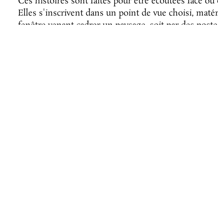
Ces histoires sont faites pour être écoutées face ou
Elles s'inscrivent dans un point de vue choisi, matéri
fenêtre venant cadrer un paysage, soit par des post
construction en matériaux glanés localement permett
cacher pour mieux observer ou tout simplement se
Chacun des récits est donné à écouter dans une pist
minutes et mêle voix off (celle d'un ou d'une membr
musique, et paroles et voix des habitant.es et/ou des
pêcheur, chasseuse, ostréiculteur, forestier, gardien
d’habitantes et d’habitants du Médoc qui sont impliq
Ces sons sont audibles en ligne. Le visiteur y a ac
d’écoute, qu’il pourra activer avec son smartphone o
Piste des Grenomes.
Le site de La Pi