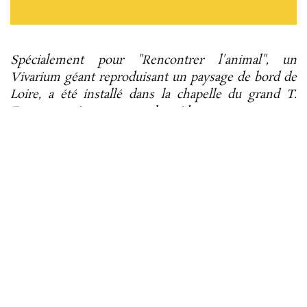
Spécialement pour "Rencontrer l'animal", un
Vivarium géant reproduisant un paysage de bord de
Loire, a été installé dans la chapelle du grand T.
Entre estuaire et zone humide, pour pourrez y
découvrir dans son biotope ligérien recréé, une
espèce endémique très rare...
Adeptes de bancs de
sable, ils n'avaient jamais été repérés avant le début
du 20
e
siècle et très peu de scientifiques ont eu
l'opportunité de les étudier.
A l'heure actuelle, il reste quelques individus en vie
car l'espèce est menacée à la fois par la réduction
des espaces naturels et par la pollution des cours
d'eau. Pour la protéger, quelques passionnés ont
décidé de garder ces spécimens en captivité, de les