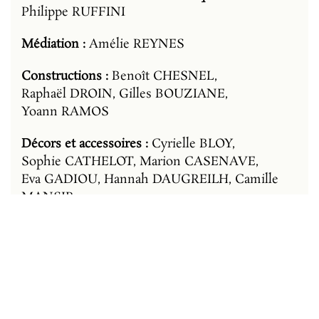
Philippe RUFFINI
Médiation :
Amélie REYNES
Constructions :
Benoît CHESNEL,
Raphaël DROIN, Gilles BOUZIANE,
Yoann RAMOS
Décors et accessoires :
Cyrielle BLOY,
Sophie CATHELOT, Marion CASENAVE,
Eva GADIOU, Hannah DAUGREILH, Camille
MANSIR
Régie :
Cyrielle BLOY, Stanislas BONNIN,
Sophie CATHELOT, Paul COURILLEAU,
Benoît CHESNEL, Hannah DAUGREILH,
Raphaël DROIN, Sébastien MANACH,
Pascal MARQUAIS, Yoann RAMOS