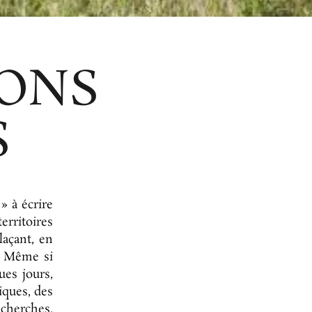
IONS
S
» à écrire
erritoires
laçant, en
. Même si
ues jours,
iques, des
cherches,