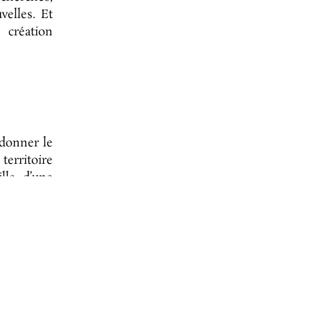
elles. Et
 création
donner le
territoire
lle d’une
ier, d’un
 aussi les
mersion »
res,…) qui
itoires et