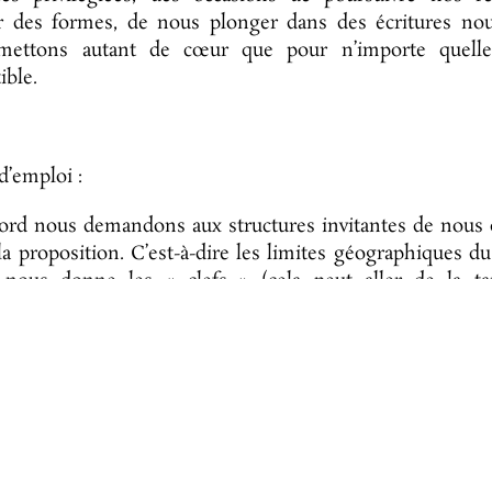
er des formes, de nous plonger dans des écritures nouv
ettons autant de cœur que pour n’importe quelle
ible.
’emploi :
bord nous demandons aux structures invitantes de nous 
la proposition. C’est-à-dire les limites géographiques du 
nous donne les « clefs » (cela peut aller de la tai
té de commune, d’une vallée, d’une ville, d’un quart
à un bâtiment, un lieu, une usine, une piscine, etc…) mais
ont nous disposons pour la préparation….
nous mettons en place une série de résidences « d’im
ions, discussions avec les habitants ou les usagers, lectu
ettent de cerner les enjeux socio-culturels de ces terr