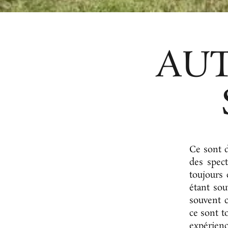
AUT
Ce sont d
des spect
toujours 
étant so
souvent c
ce sont t
expérien