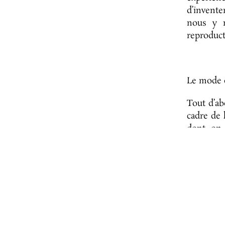
d’invent
nous y m
reproduct
Le mode d
Tout d’a
cadre de 
dont on 
communau
village, 
moyens d
Ensuite 
(observat
nous perm